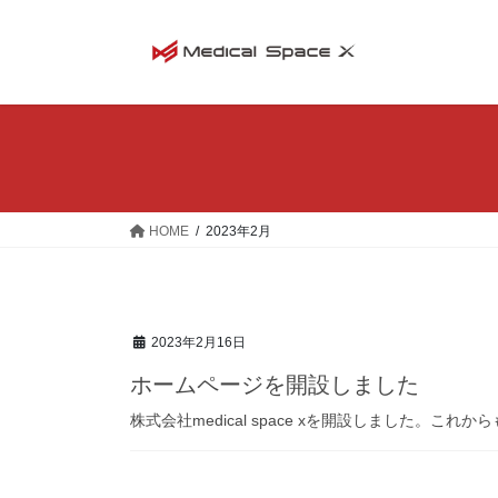
コ
ナ
ン
ビ
テ
ゲ
ン
ー
ツ
シ
へ
ョ
ス
ン
キ
に
ッ
移
HOME
2023年2月
プ
動
2023年2月16日
ホームページを開設しました
株式会社medical space xを開設しました。これから