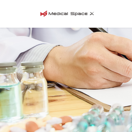
コ
ナ
ン
ビ
テ
ゲ
ン
ー
ツ
シ
へ
ョ
ス
ン
キ
に
ッ
移
プ
動
Previous